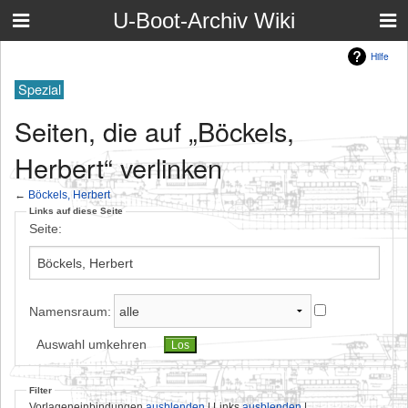
U-Boot-Archiv Wiki
Hilfe
Spezial
Seiten, die auf „Böckels,
Herbert“ verlinken
←
Böckels, Herbert
Links auf diese Seite
Seite:
Namensraum:
Auswahl umkehren
Filter
Vorlageneinbindungen
ausblenden
| Links
ausblenden
|