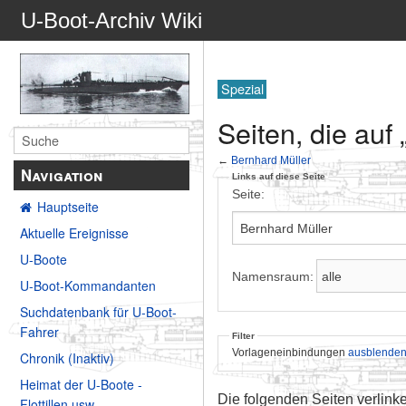
U-Boot-Archiv Wiki
Spezial
Seiten, die auf
←
Bernhard Müller
Navigation
Links auf diese Seite
Seite:
Hauptseite
Aktuelle Ereignisse
U-Boote
Namensraum:
U-Boot-Kommandanten
Suchdatenbank für U-Boot-
Fahrer
Filter
Vorlageneinbindungen
ausblende
Chronik (Inaktiv)
Heimat der U-Boote -
Die folgenden Seiten verlink
Flottillen usw.