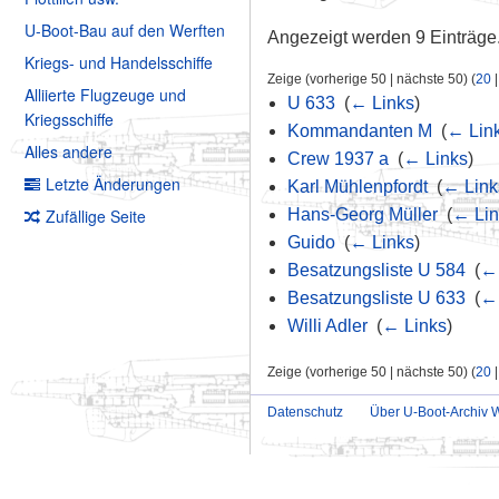
U-Boot-Bau auf den Werften
Angezeigt werden 9 Einträge
Kriegs- und Handelsschiffe
Zeige (vorherige 50 | nächste 50) (
20
Alliierte Flugzeuge und
U 633
‎
(
← Links
)
Kriegsschiffe
Kommandanten M
‎
(
← Lin
Alles andere
Crew 1937 a
‎
(
← Links
)
Letzte Änderungen
Karl Mühlenpfordt
‎
(
← Link
Zufällige Seite
Hans-Georg Müller
‎
(
← Lin
Guido
‎
(
← Links
)
Besatzungsliste U 584
‎
(
← 
Besatzungsliste U 633
‎
(
← 
Willi Adler
‎
(
← Links
)
Zeige (vorherige 50 | nächste 50) (
20
Datenschutz
Über U-Boot-Archiv W