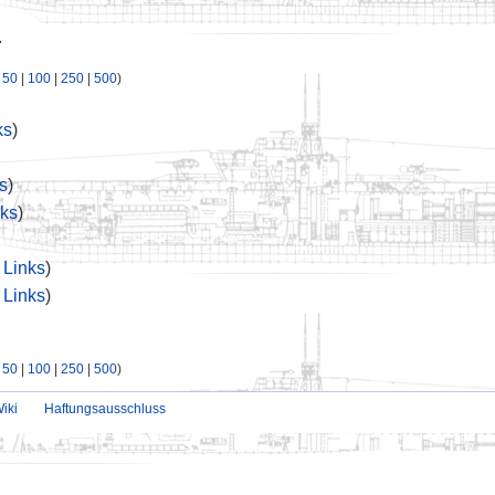
.
|
50
|
100
|
250
|
500
)
ks
)
s
)
ks
)
Links
)
Links
)
|
50
|
100
|
250
|
500
)
iki
Haftungsausschluss