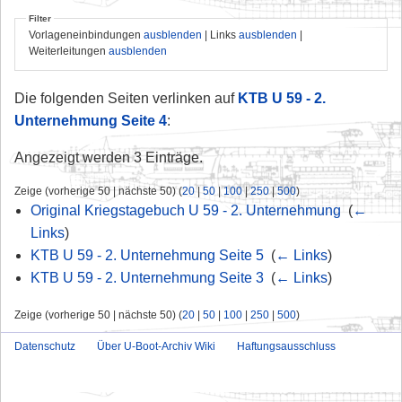
Filter
Vorlageneinbindungen
ausblenden
| Links
ausblenden
|
Weiterleitungen
ausblenden
Die folgenden Seiten verlinken auf
KTB U 59 - 2.
Unternehmung Seite 4
:
Angezeigt werden 3 Einträge.
Zeige (vorherige 50 | nächste 50) (
20
|
50
|
100
|
250
|
500
)
Original Kriegstagebuch U 59 - 2. Unternehmung
‎
(
←
Links
)
KTB U 59 - 2. Unternehmung Seite 5
‎
(
← Links
)
KTB U 59 - 2. Unternehmung Seite 3
‎
(
← Links
)
Zeige (vorherige 50 | nächste 50) (
20
|
50
|
100
|
250
|
500
)
Datenschutz
Über U-Boot-Archiv Wiki
Haftungsausschluss