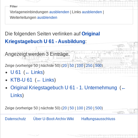
Filter
Vorlageneinbindungen
ausblenden
| Links
ausblenden
|
Weiterleitungen
ausblenden
Die folgenden Seiten verlinken auf
Original
Kriegstagebuch U 61 - Ausbildung
:
Angezeigt werden 3 Einträge.
Zeige (vorherige 50 | nächste 50) (
20
|
50
|
100
|
250
|
500
)
U 61
‎
(
← Links
)
KTB-U 61
‎
(
← Links
)
Original Kriegstagebuch U 61 - 1. Unternehmung
‎
(
←
Links
)
Zeige (vorherige 50 | nächste 50) (
20
|
50
|
100
|
250
|
500
)
Datenschutz
Über U-Boot-Archiv Wiki
Haftungsausschluss