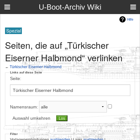
U-Boot-Archiv Wiki
Hilfe
Spezial
Seiten, die auf „Türkischer
Eiserner Halbmond“ verlinken
←
Türkischer Eiserner Halbmond
Links auf diese Seite
Seite:
Namensraum:
Auswahl umkehren
Filter
Vorlageneinbindungen
ausblenden
| Links
ausblenden
|