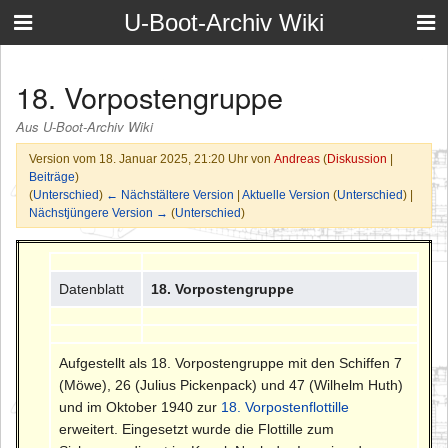
U-Boot-Archiv Wiki
18. Vorpostengruppe
Aus U-Boot-Archiv Wiki
Version vom 18. Januar 2025, 21:20 Uhr von
Andreas
(
Diskussion
|
Beiträge
)
(
Unterschied
)
← Nächstältere Version
|
Aktuelle Version
(
Unterschied
) |
Nächstjüngere Version →
(
Unterschied
)
Datenblatt
18. Vorpostengruppe
Aufgestellt als 18. Vorpostengruppe mit den Schiffen 7
(Möwe), 26 (Julius Pickenpack) und 47 (Wilhelm Huth)
und im Oktober 1940 zur
18. Vorpostenflottille
erweitert. Eingesetzt wurde die Flottille zum