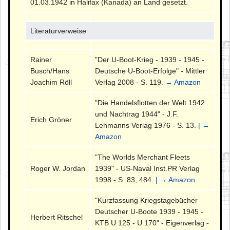
01.03.1942 in Halifax (Kanada) an Land gesetzt.
Literaturverweise
Rainer
"Der U-Boot-Krieg - 1939 - 1945 -
Busch/Hans
Deutsche U-Boot-Erfolge" - Mittler
Joachim Röll
Verlag 2008 - S. 119.
→ Amazon
"Die Handelsflotten der Welt 1942
und Nachtrag 1944" - J.F.
Erich Gröner
Lehmanns Verlag 1976 - S. 13.
| →
Amazon
"The Worlds Merchant Fleets
Roger W. Jordan
1939" - US-Naval Inst.PR Verlag
1998 - S. 83, 484.
| → Amazon
"Kurzfassung Kriegstagebücher
Deutscher U-Boote 1939 - 1945 -
Herbert Ritschel
KTB U 125 - U 170" - Eigenverlag -