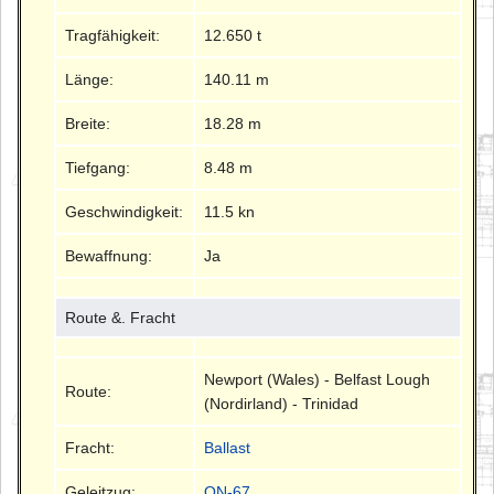
Tragfähigkeit:
12.650 t
Länge:
140.11 m
Breite:
18.28 m
Tiefgang:
8.48 m
Geschwindigkeit:
11.5 kn
Bewaffnung:
Ja
Route &. Fracht
Newport (Wales) - Belfast Lough
Route:
(Nordirland) - Trinidad
Fracht:
Ballast
Geleitzug:
ON-67