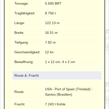
Tonnage:
5.500 BRT
Tragfähigkeit:
8.756 t
Länge:
122.13 m
Breite:
16.51 m
Tiefgang:
7.82 m
Geschwindigkeit:
12 kn
Bewaffnung:
1 x 12 cm, 4 x 2 cm
Route &. Fracht
USA - Port of Spain (Trinidad) -
Route:
Santos (Brasilien)
Fracht:
7.243 t Kohle