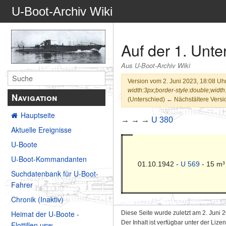
U-Boot-Archiv Wiki
Auf der 1. Unt
Aus U-Boot-Archiv Wiki
Version vom 2. Juni 2023, 18:08 Uh
width:3px;border-style:double;width:
Navigation
(Unterschied) ← Nächstältere Versio
Hauptseite
→ → →
U 380
Aktuelle Ereignisse
U-Boote
U-Boot-Kommandanten
01.10.1942 -
U 569
- 15 m³
Suchdatenbank für U-Boot-
Fahrer
Chronik (Inaktiv)
Heimat der U-Boote -
Diese Seite wurde zuletzt am 2. Juni 
Der Inhalt ist verfügbar unter der Lize
Flottillen usw.