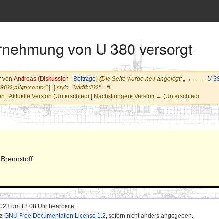
ernehmung von U 380 versorgt
r von
Andreas
(
Diskussion
|
Beiträge
)
(Die Seite wurde neu angelegt: „→ → →
U 3
80%;align:center" |- | style="width:2%"…“)
n | Aktuelle Version (Unterschied) | Nächstjüngere Version → (Unterschied)
 Brennstoff
2023 um 18:08 Uhr bearbeitet.
nz
GNU Free Documentation License 1.2
, sofern nicht anders angegeben.