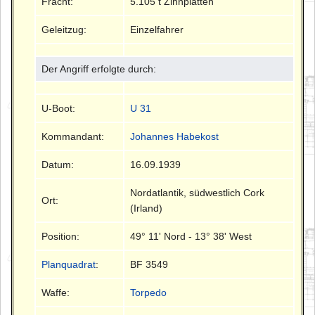
Fracht:
5.105 t Zinnplatten
Geleitzug:
Einzelfahrer
Der Angriff erfolgte durch:
U-Boot:
U 31
Kommandant:
Johannes Habekost
Datum:
16.09.1939
Nordatlantik, südwestlich Cork
Ort:
(Irland)
Position:
49° 11' Nord - 13° 38' West
Planquadrat
:
BF 3549
Waffe:
Torpedo