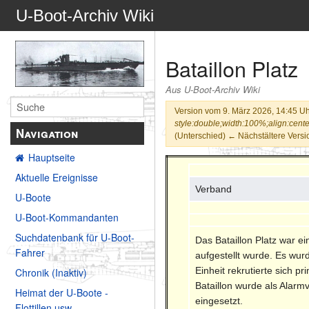
U-Boot-Archiv Wiki
Bataillon Platz
Aus U-Boot-Archiv Wiki
Version vom 9. März 2026, 14:45 U
style:double;width:100%;align:center"
Navigation
(Unterschied) ← Nächstältere Versio
Hauptseite
Aktuelle Ereignisse
Verband
U-Boote
U-Boot-Kommandanten
Suchdatenbank für U-Boot-
Das Bataillon Platz war e
Fahrer
aufgestellt wurde. Es wu
Einheit rekrutierte sich 
Chronik (Inaktiv)
Bataillon wurde als Alar
Heimat der U-Boote -
eingesetzt.
Flottillen usw.