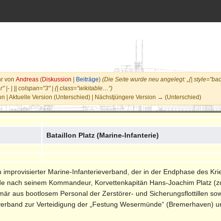
hr von
Andreas
(
Diskussion
|
Beiträge
)
(Die Seite wurde neu angelegt: „{| style="b
 |- | || colspan="3" | {| class="wikitable…“)
n | Aktuelle Version (Unterschied) | Nächstjüngere Version → (Unterschied)
Bataillon Platz (Marine-Infanterie)
in improvisierter Marine-Infanterieverband, der in der Endphase des Kr
rde nach seinem Kommandeur, Korvettenkapitän Hans-Joachim Platz (zuv
primär aus bootlosem Personal der Zerstörer- und Sicherungsflottillen
mverband zur Verteidigung der „Festung Wesermünde“ (Bremerhaven) u