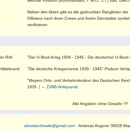
welcher Position (Kommandant, I. W.O., L.I.) saß. Dies 
Neben den Akten gibt es die gedruckten Ranglisten der
Offiziere nach ihren Crews und ihrem Dienstalter sortie
verifizieren.
im Röll
"Der U-Boot-Krieg 1939 - 1945 - Die deutschen U-Boot
Hildebrand
"Die deutsche Kriegsmarine 1939 - 1945"-Podzun Verla
"Meyers Orts- und Verkehrslexikon des Deutschen Reiche
1935.
| → ZVAB-Antiquariat
Alle Angaben ohne Gewähr !!!!
ubootarchivwiki@gmail.com
- Andreas Angerer 39028 Ma