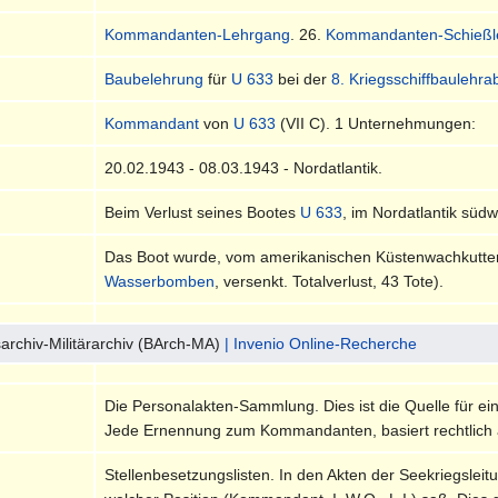
Kommandanten-Lehrgang
. 26.
Kommandanten-Schießl
Baubelehrung
für
U 633
bei der
8. Kriegsschiffbaulehra
Kommandant
von
U 633
(VII C). 1 Unternehmungen:
20.02.1943 - 08.03.1943 - Nordatlantik.
Beim Verlust seines Bootes
U 633
, im Nordatlantik sü
Das Boot wurde, vom amerikanischen Küstenwachkutt
Wasserbomben
, versenkt. Totalverlust, 43 Tote).
archiv-Militärarchiv (BArch-MA)
| Invenio Online-Recherche
Die Personalakten-Sammlung. Dies ist die Quelle für ei
Jede Ernennung zum Kommandanten, basiert rechtlich 
Stellenbesetzungslisten. In den Akten der Seekriegsleitu