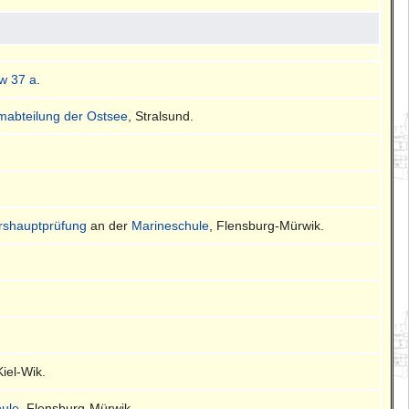
w 37 a
.
mmabteilung der Ostsee
, Stralsund.
ershauptprüfung
an der
Marineschule
, Flensburg-Mürwik.
Kiel-Wik.
ule
, Flensburg-Mürwik.