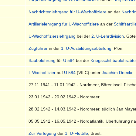
Nachrichtenlehrgang für U-Wachoffiziere
an der
Nachri
Artillerielehrgang für U-Wachoffiziere
an der
Schiffsartil
U-Wachoffizierslehrgang
bei der
2. U-Lehrdivision
, Got
Zugführer
in der
1. U-Ausbildungsabteilung
, Plön.
Baubelehrung
für
U 584
bei der
Kriegsschiffbaulehrabt
I. Wachoffizier
auf
U 584
(VII C) unter
Joachim Deecke
.
27.11.1941 - 11.01.1942 - Nordmeer, Bäreninsel, Fischer
23.01.1942 - 20.02.1942 - Nordmeer.
28.02.1942 - 14.03.1942 - Nordmeer, südlich Jan Maye
05.05.1942 - 16.05.1942 - Nordatlantik. Überführung na
Zur Verfügung
der
1. U-Flottille
, Brest.