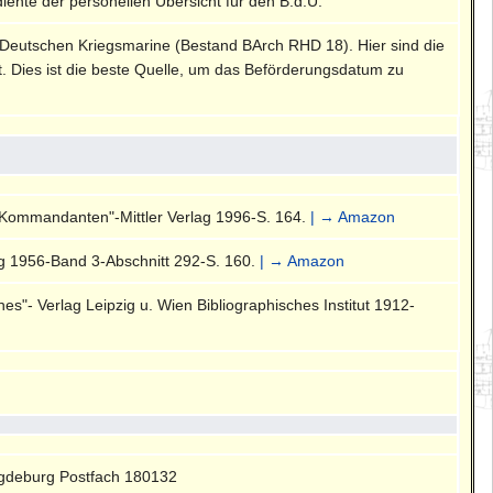
diente der personellen Übersicht für den B.d.U.
 Deutschen Kriegsmarine (Bestand BArch RHD 18). Hier sind die
rt. Dies ist die beste Quelle, um das Beförderungsdatum zu
-Kommandanten"-Mittler Verlag 1996-S. 164.
| → Amazon
g 1956-Band 3-Abschnitt 292-S. 160.
| → Amazon
s"- Verlag Leipzig u. Wien Bibliographisches Institut 1912-
gdeburg Postfach 180132