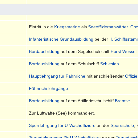
Eintritt in die
Kriegsmarine
als
Seeoffiziersanwärter
.
Cre
Infanteristische Grundausbildung
bei der
II. Schiffssta
Bordausbildung
auf dem Segelschulschiff
Horst Wessel
.
Bordausbildung
auf dem Schulschiff
Schlesien
.
Hauptlehrgang für Fähnriche
mit anschließender
Offizi
Fähnrichslehrgänge
.
Bordausbildung
auf dem Artillerieschulschiff
Bremse
.
Zur Luftwaffe (See) kommandiert.
Sperrlehrgang für U-Wachoffiziere
an der
Sperrschule
, 
Torpedolehrgang für U-Wachoffiziere
an der
Torpedosch