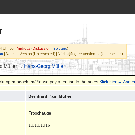
r
54 Uhr von
Andreas
(
Diskussion
|
Beiträge
)
on
| Aktuelle Version (Unterschied) | Nächstjüngere Version → (Unterschied)
d Müller →
Hans-Georg Müller
erkungen beachten/Please pay attention to the notes
Klick hier → Anm
Bernhard Paul Müller
Froschauge
10.10.1916