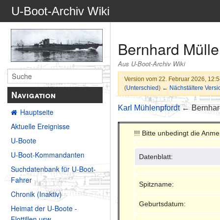
U-Boot-Archiv Wiki
Bernhard Mülle
Aus U-Boot-Archiv Wiki
Version vom 22. Februar 2026, 12:
(
Unterschied
)
← Nächstältere Versi
Navigation
Karl Mühlenpfordt
← Bernhar
Hauptseite
Aktuelle Ereignisse
!!! Bitte unbedingt die Anm
U-Boote
U-Boot-Kommandanten
Datenblatt:
Suchdatenbank für U-Boot-
Fahrer
Spitzname:
Chronik (Inaktiv)
Geburtsdatum:
Heimat der U-Boote -
Flottillen usw.