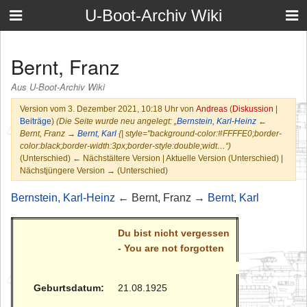
U-Boot-Archiv Wiki
Bernt, Franz
Aus U-Boot-Archiv Wiki
Version vom 3. Dezember 2021, 10:18 Uhr von
Andreas
(
Diskussion
|
Beiträge
)
(Die Seite wurde neu angelegt: „
Bernstein, Karl-Heinz
←
Bernt, Franz →
Bernt, Karl
{| style="background-color:#FFFFE0;border-
color:black;border-width:3px;border-style:double;widt…“)
(Unterschied) ← Nächstältere Version | Aktuelle Version (Unterschied) |
Nächstjüngere Version → (Unterschied)
Bernstein, Karl-Heinz
← Bernt, Franz →
Bernt, Karl
Du bist nicht vergessen
- You are not forgotten
Geburtsdatum:
21.08.1925