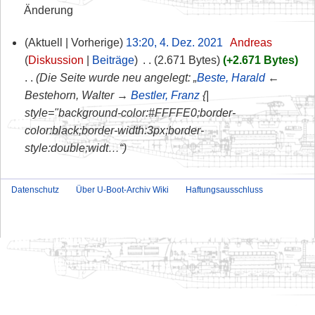
Änderung
Aktuell
Vorherige
13:20, 4. Dez. 2021
‎
Andreas
Diskussion
Beiträge
‎
2.671 Bytes
+2.671 Bytes
Die Seite wurde neu angelegt: „
Beste, Harald
←
Bestehorn, Walter →
Bestler, Franz
{|
style="background-color:#FFFFE0;border-
color:black;border-width:3px;border-
style:double;widt…“
Datenschutz
Über U-Boot-Archiv Wiki
Haftungsausschluss