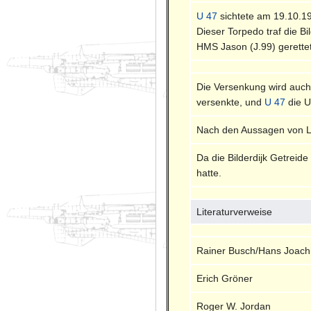
U 47
sichtete am 19.10.1
Dieser Torpedo traf die B
HMS Jason (J.99) gerettet
Die Versenkung wird auc
versenkte, und
U 47
die U
Nach den Aussagen von Li
Da die Bilderdijk Getreid
hatte.
Literaturverweise
Rainer Busch/Hans Joach
Erich Gröner
Roger W. Jordan