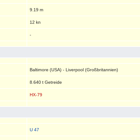
9.19 m
12 kn
-
Baltimore (USA) - Liverpool (Großbritannien)
8.640 t Getreide
HX-79
U 47