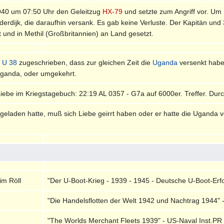
940 um 07:50 Uhr den Geleitzug
HX-79
und setzte zum Angriff vor. Um
ilderdijk, die daraufhin versank. Es gab keine Verluste. Der Kapitän 
 und in Methil (Großbritannien) an Land gesetzt.
h
U 38
zugeschrieben, dass zur gleichen Zeit die
Uganda
versenkt haben
ganda, oder umgekehrt.
ebe im Kriegstagebuch: 22:19 AL 0357 - G7a auf 6000er. Treffer. Du
e geladen hatte, muß sich Liebe geirrt haben oder er hatte die Uganda 
im Röll
"Der U-Boot-Krieg - 1939 - 1945 - Deutsche U-Boot-Erfol
"Die Handelsflotten der Welt 1942 und Nachtrag 1944" 
"The Worlds Merchant Fleets 1939" - US-Naval Inst.PR 