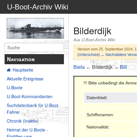
U-Boot-Archiv Wiki
Bilderdijk
Aus U-Boot-Archiv Wiki
Version vom 25. September 2024, 
(
Unterschied
)
← Nächstältere Versi
Navigation
Biela
← Bilderdijk →
Bill
Hauptseite
Aktuelle Ereignisse
!!! Bitte unbedingt die An
U-Boote
U-Boot-Kommandanten
Datenblatt:
Suchdatenbank für U-Boot-
Fahrer
Schiffsnamen:
Chronik (Inaktiv)
Nationalität:
Heimat der U-Boote -
Flottillen usw.