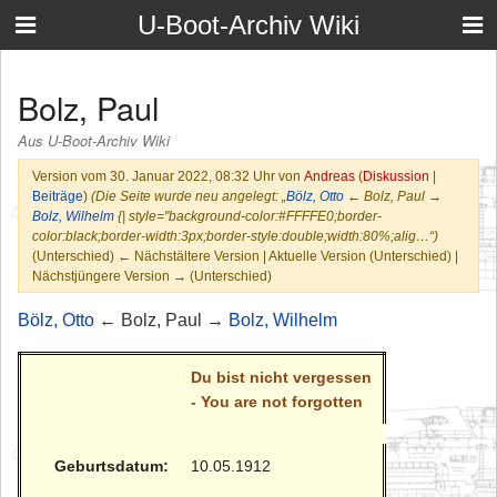
U-Boot-Archiv Wiki
Bolz, Paul
Aus U-Boot-Archiv Wiki
Version vom 30. Januar 2022, 08:32 Uhr von
Andreas
(
Diskussion
|
Beiträge
)
(Die Seite wurde neu angelegt: „
Bölz, Otto
← Bolz, Paul →
Bolz, Wilhelm
{| style="background-color:#FFFFE0;border-
color:black;border-width:3px;border-style:double;width:80%;alig…“)
(Unterschied) ← Nächstältere Version | Aktuelle Version (Unterschied) |
Nächstjüngere Version → (Unterschied)
Bölz, Otto
← Bolz, Paul →
Bolz, Wilhelm
Du bist nicht vergessen
- You are not forgotten
Geburtsdatum:
10.05.1912