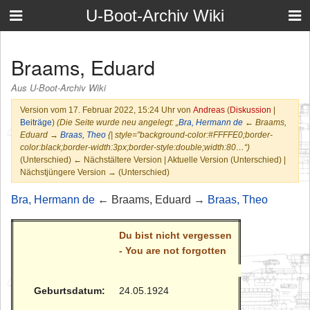
U-Boot-Archiv Wiki
Braams, Eduard
Aus U-Boot-Archiv Wiki
Version vom 17. Februar 2022, 15:24 Uhr von
Andreas
(
Diskussion
|
Beiträge
)
(Die Seite wurde neu angelegt: „
Bra, Hermann de
← Braams,
Eduard →
Braas, Theo
{| style="background-color:#FFFFE0;border-
color:black;border-width:3px;border-style:double;width:80…“)
(Unterschied) ← Nächstältere Version | Aktuelle Version (Unterschied) |
Nächstjüngere Version → (Unterschied)
Bra, Hermann de
← Braams, Eduard →
Braas, Theo
Du bist nicht vergessen
- You are not forgotten
Geburtsdatum:
24.05.1924