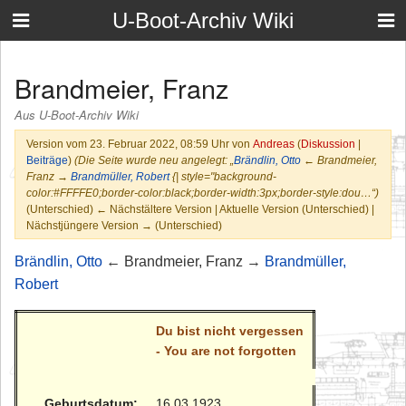
U-Boot-Archiv Wiki
Brandmeier, Franz
Aus U-Boot-Archiv Wiki
Version vom 23. Februar 2022, 08:59 Uhr von
Andreas
(
Diskussion
|
Beiträge
)
(Die Seite wurde neu angelegt: „
Brändlin, Otto
← Brandmeier,
Franz →
Brandmüller, Robert
{| style="background-
color:#FFFFE0;border-color:black;border-width:3px;border-style:dou…“)
(Unterschied) ← Nächstältere Version | Aktuelle Version (Unterschied) |
Nächstjüngere Version → (Unterschied)
Brändlin, Otto
← Brandmeier, Franz →
Brandmüller,
Robert
Du bist nicht vergessen
- You are not forgotten
Geburtsdatum:
16.03.1923