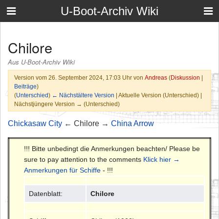
U-Boot-Archiv Wiki
Chilore
Aus U-Boot-Archiv Wiki
Version vom 26. September 2024, 17:03 Uhr von
Andreas
(
Diskussion
|
Beiträge
)
(
Unterschied
)
← Nächstältere Version
| Aktuelle Version (Unterschied) |
Nächstjüngere Version → (Unterschied)
Chickasaw City
← Chilore →
China Arrow
!!! Bitte unbedingt die Anmerkungen beachten/ Please be
sure to pay attention to the comments
Klick hier →
Anmerkungen für Schiffe
- !!!
Datenblatt:
Chilore