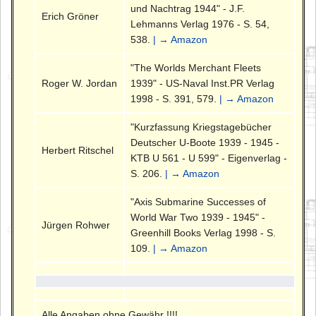
und Nachtrag 1944" - J.F.
Erich Gröner
Lehmanns Verlag 1976 - S. 54,
538.
| → Amazon
"The Worlds Merchant Fleets
Roger W. Jordan
1939" - US-Naval Inst.PR Verlag
1998 - S. 391, 579.
| → Amazon
"Kurzfassung Kriegstagebücher
Deutscher U-Boote 1939 - 1945 -
Herbert Ritschel
KTB U 561 - U 599" - Eigenverlag -
S. 206.
| → Amazon
"Axis Submarine Successes of
World War Two 1939 - 1945" -
Jürgen Rohwer
Greenhill Books Verlag 1998 - S.
109.
| → Amazon
Alle Angaben ohne Gewähr !!!!