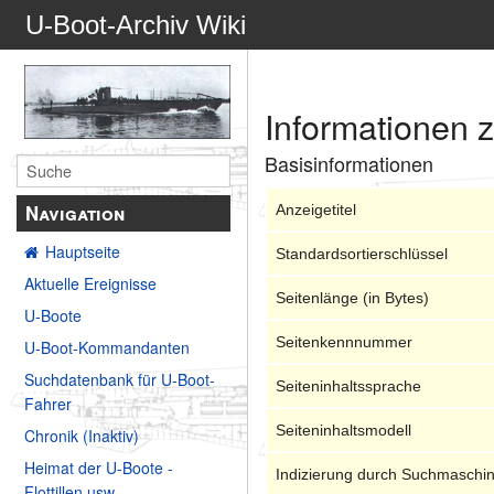
U-Boot-Archiv Wiki
Informationen z
Basisinformationen
Navigation
Anzeigetitel
Hauptseite
Standardsortierschlüssel
Aktuelle Ereignisse
Seitenlänge (in Bytes)
U-Boote
Seitenkennnummer
U-Boot-Kommandanten
Suchdatenbank für U-Boot-
Seiteninhaltssprache
Fahrer
Seiteninhaltsmodell
Chronik (Inaktiv)
Heimat der U-Boote -
Indizierung durch Suchmaschi
Flottillen usw.