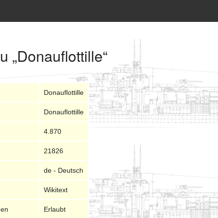
u „Donauflottille“
Donauflottille
Donauflottille
4.870
21826
de - Deutsch
Wikitext
nen
Erlaubt