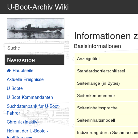
U-Boot-Archiv Wiki
Informationen z
Basisinformationen
Navigation
Anzeigetitel
Hauptseite
Standardsortierschlüssel
Aktuelle Ereignisse
Seitenlänge (in Bytes)
U-Boote
Seitenkennnummer
U-Boot-Kommandanten
Suchdatenbank für U-Boot-
Seiteninhaltssprache
Fahrer
Seiteninhaltsmodell
Chronik (Inaktiv)
Heimat der U-Boote -
Indizierung durch Suchmaschi
Flottillen usw.