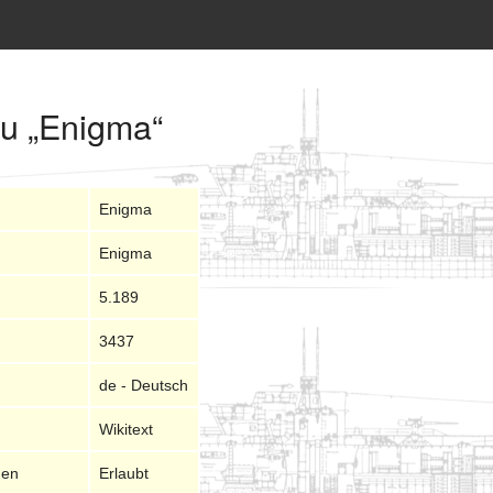
zu „Enigma“
Enigma
Enigma
5.189
3437
de - Deutsch
Wikitext
nen
Erlaubt