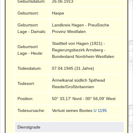
Geburtsdatum:
26.06.1913
Geburtsort:
Haspe
Geburtsort
Landkreis Hagen - Preußische
Lage - Damals:
Provinz Westfalen
Stadtteil von Hagen (1921) -
Geburtsort
Regierungsbezirk Arnsberg -
Lage - Heute:
Bundesland Nordrhein-Westfalen
Todesdatum:
07.04.1945 (31 Jahre)
Ärmelkanal südlich Spithead
Todesort:
Reede/Großbritannien
Position:
50° 33,17' Nord - 00° 56,09' West
Todesursache:
Verlust seines Bootes
U 1195
Dienstgrade