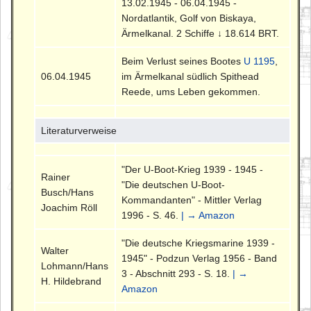
13.02.1945 - 06.04.1945 -
Nordatlantik, Golf von Biskaya,
Ärmelkanal. 2 Schiffe ↓ 18.614 BRT.
Beim Verlust seines Bootes
U 1195
,
06.04.1945
im Ärmelkanal südlich Spithead
Reede, ums Leben gekommen.
Literaturverweise
"Der U-Boot-Krieg 1939 - 1945 -
Rainer
"Die deutschen U-Boot-
Busch/Hans
Kommandanten" - Mittler Verlag
Joachim Röll
1996 - S. 46.
| → Amazon
"Die deutsche Kriegsmarine 1939 -
Walter
1945" - Podzun Verlag 1956 - Band
Lohmann/Hans
3 - Abschnitt 293 - S. 18.
| →
H. Hildebrand
Amazon