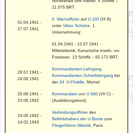
Nordkanals und Irlands. 4 Schiffe ↓
21.075 BRT.
II. Wachoffizier
auf
U 103
(IX B)
01.04.1941 -
unter
Viktor Schütze
. 1
27.07.1941
Unternehmung:
01.04.1941 - 12.07.1941 -
Mittelatlantik, Kanarische Inseln, vor
Freetown. 13 Schiffe ↓ 65.172 BRT.
Kommandanten-Lehrgang
.
28.07.1941 -
Kommandanten-Schießlehrgang
bei
24.08.1941
der
24. U-Flottille
, Memel.
25.08.1941 -
Kommandant
von
U 560
(VII C) -
23.08.1942
(Ausbildungsboot).
Verbindungsoffizier
des
24.08.1942 -
Befehlshabers der U-Boote
zum
14.02.1943
Fliegerführer Atlantik
, Paris.