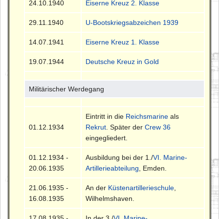
24.10.1940
Eiserne Kreuz 2. Klasse
29.11.1940
U-Bootskriegsabzeichen 1939
14.07.1941
Eiserne Kreuz 1. Klasse
19.07.1944
Deutsche Kreuz in Gold
Militärischer Werdegang
Eintritt in die
Reichsmarine
als
01.12.1934
Rekrut
. Später der
Crew 36
eingegliedert.
01.12.1934 -
Ausbildung bei der 1./
VI. Marine-
20.06.1935
Artillerieabteilung
, Emden.
21.06.1935 -
An der
Küstenartillerieschule
,
16.08.1935
Wilhelmshaven.
17.08.1935 -
In der 3./
VI. Marine-