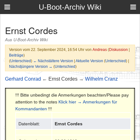
U-Boot-Archiv Wiki
Ernst Cordes
Aus U-Boot-Archiv Wiki
Version vom 22. September 2024, 16:54 Uhr von
Andreas
(
Diskussion
|
Beiträge
)
(
Unterschied
)
← Nächstältere Version
|
Aktuelle Version
(
Unterschied
) |
Nächstjüngere Version →
(
Unterschied
)
Gerhard Conrad
← Ernst Cordes →
Wilhelm Cranz
!!! Bitte unbedingt die Anmerkungen beachten/Please pay
attention to the notes
Klick hier → Anmerkungen für
Kommandanten
!!!
Datenblatt:
Ernst Cordes