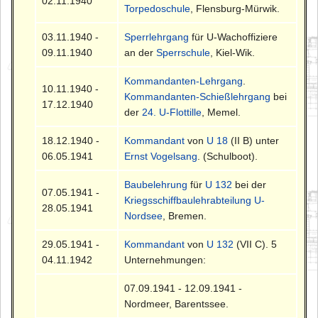
02.11.1940
Torpedoschule
, Flensburg-Mürwik.
03.11.1940 -
Sperrlehrgang
für U-Wachoffiziere
09.11.1940
an der
Sperrschule
, Kiel-Wik.
Kommandanten-Lehrgang
.
10.11.1940 -
Kommandanten-Schießlehrgang
bei
17.12.1940
der
24. U-Flottille
, Memel.
18.12.1940 -
Kommandant
von
U 18
(II B) unter
06.05.1941
Ernst Vogelsang
. (Schulboot).
Baubelehrung
für
U 132
bei der
07.05.1941 -
Kriegsschiffbaulehrabteilung U-
28.05.1941
Nordsee
, Bremen.
29.05.1941 -
Kommandant
von
U 132
(VII C). 5
04.11.1942
Unternehmungen:
07.09.1941 - 12.09.1941 -
Nordmeer, Barentssee.