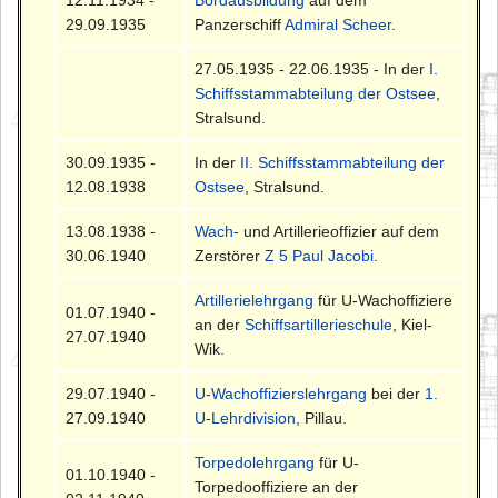
12.11.1934 -
Bordausbildung
auf dem
29.09.1935
Panzerschiff
Admiral Scheer
.
27.05.1935 - 22.06.1935 - In der
I.
Schiffsstammabteilung der Ostsee
,
Stralsund.
30.09.1935 -
In der
II. Schiffsstammabteilung der
12.08.1938
Ostsee
, Stralsund.
13.08.1938 -
Wach-
und Artillerieoffizier auf dem
30.06.1940
Zerstörer
Z 5 Paul Jacobi
.
Artillerielehrgang
für U-Wachoffiziere
01.07.1940 -
an der
Schiffsartillerieschule
, Kiel-
27.07.1940
Wik.
29.07.1940 -
U-Wachoffizierslehrgang
bei der
1.
27.09.1940
U-Lehrdivision
, Pillau.
Torpedolehrgang
für U-
01.10.1940 -
Torpedooffiziere an der