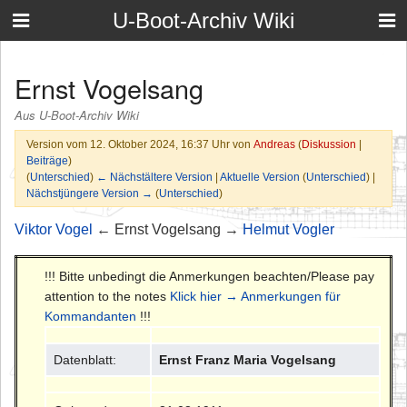
U-Boot-Archiv Wiki
Ernst Vogelsang
Aus U-Boot-Archiv Wiki
Version vom 12. Oktober 2024, 16:37 Uhr von
Andreas
(
Diskussion
|
Beiträge
)
(
Unterschied
)
← Nächstältere Version
|
Aktuelle Version
(
Unterschied
) |
Nächstjüngere Version →
(
Unterschied
)
Viktor Vogel
← Ernst Vogelsang →
Helmut Vogler
!!! Bitte unbedingt die Anmerkungen beachten/Please pay
attention to the notes
Klick hier → Anmerkungen für
Kommandanten
!!!
Datenblatt:
Ernst Franz Maria Vogelsang