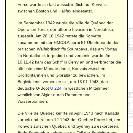
Force wurde sie fast ausschließlich auf Konvois
zwischen Boston und Halifax eingesetzt.
Im September 1942 wurde die Ville de Québec der
Operation Torch, der alliierte Invasion in Nordafrika,
zugeteilt. Am 28.10.1942 rettete die Korvette
zusammen mit der HMCS Alberni 81 Überlebende des
britischen Walfabrikschiffs Sourabaya, das am Vortag
im Nordatlantik torpediert und versenkt wurde. Am
10.11.42 kam das Schiff in Derry an und verbrachte die
nächsten vier Monate damit, Konvois zwischen
Großbritannien und Gibraltar zu bewachen. Im
Begleitdienst versenkte sie, am 13.01.1943, das
deutsche U-Boot
U 224
im westlichen Mittelmeer
westlich von Algier durch Rammen und
Wasserbomben.
Die Ville de Québec kehrte im April 1943 nach Kanada
zurück und trat am 12.1943 der Quebec Force bei, um
Konvois zwischen Quebec und Sydney zu eskortieren.
Ende September kehrte sie als Teil der Begleitgruppe