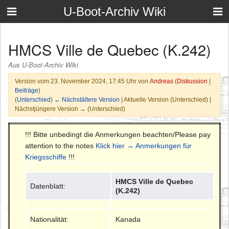
U-Boot-Archiv Wiki
HMCS Ville de Quebec (K.242)
Aus U-Boot-Archiv Wiki
Version vom 23. November 2024, 17:45 Uhr von
Andreas
(
Diskussion
|
Beiträge
)
(
Unterschied
)
← Nächstältere Version
| Aktuelle Version (Unterschied) |
Nächstjüngere Version → (Unterschied)
!!! Bitte unbedingt die Anmerkungen beachten/Please pay
attention to the notes
Klick hier → Anmerkungen für
Kriegsschiffe
!!!
HMCS Ville de Quebec
Datenblatt:
(K.242)
Nationalität:
Kanada