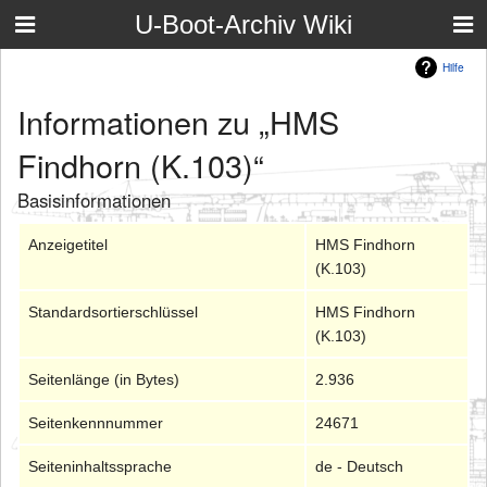
U-Boot-Archiv Wiki
Hilfe
Informationen zu „HMS
Findhorn (K.103)“
Basisinformationen
Anzeigetitel
HMS Findhorn
(K.103)
Standardsortierschlüssel
HMS Findhorn
(K.103)
Seitenlänge (in Bytes)
2.936
Seitenkennnummer
24671
Seiteninhaltssprache
de - Deutsch