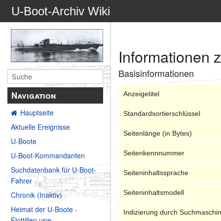
U-Boot-Archiv Wiki
Informationen z
Basisinformationen
Navigation
Anzeigetitel
Hauptseite
Standardsortierschlüssel
Aktuelle Ereignisse
Seitenlänge (in Bytes)
U-Boote
Seitenkennnummer
U-Boot-Kommandanten
Suchdatenbank für U-Boot-
Seiteninhaltssprache
Fahrer
Seiteninhaltsmodell
Chronik (Inaktiv)
Heimat der U-Boote -
Indizierung durch Suchmaschi
Flottillen usw.