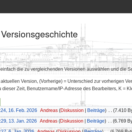
 Versionsgeschichte
infach die zu vergleichenden Versionen auswählen und die Sch
 aktuellen Version, (Vorherige) = Unterschied zur vorherigen Ve
u dieser Zeit, Benutzername/IP-Adresse des Bearbeiters, K = K
:24, 16. Feb. 2026
‎
Andreas
Diskussion
Beiträge
‎
7.410 B
:29, 13. Jan. 2026
‎
Andreas
Diskussion
Beiträge
‎
6.769 B
:27, 6. Jan. 2026
‎
Andreas
Diskussion
Beiträge
‎
6.769 Byt