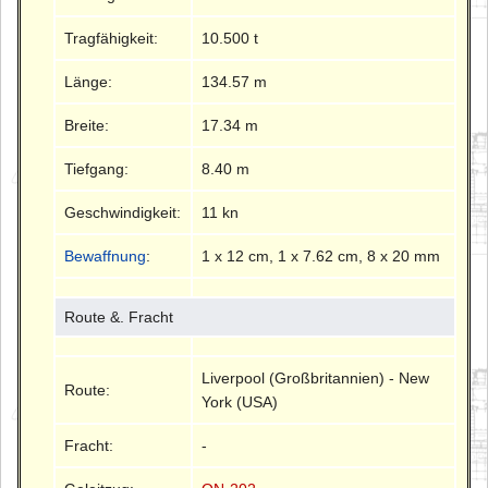
Tragfähigkeit:
10.500 t
Länge:
134.57 m
Breite:
17.34 m
Tiefgang:
8.40 m
Geschwindigkeit:
11 kn
Bewaffnung
:
1 x 12 cm, 1 x 7.62 cm, 8 x 20 mm
Route &. Fracht
Liverpool (Großbritannien) - New
Route:
York (USA)
Fracht:
-