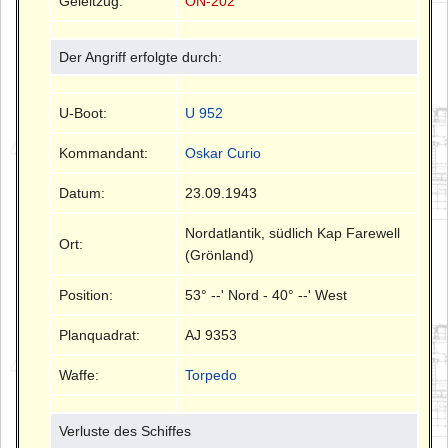
Geleitzug:
ON-202
Der Angriff erfolgte durch:
U-Boot:
U 952
Kommandant:
Oskar Curio
Datum:
23.09.1943
Nordatlantik, südlich Kap Farewell
Ort:
(Grönland)
Position:
53° --' Nord - 40° --' West
Planquadrat:
AJ 9353
Waffe:
Torpedo
Verluste des Schiffes