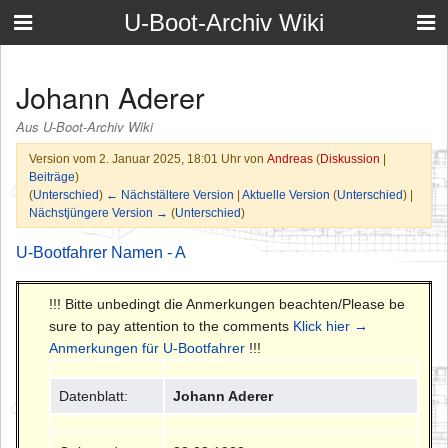
U-Boot-Archiv Wiki
Johann Aderer
Aus U-Boot-Archiv Wiki
Version vom 2. Januar 2025, 18:01 Uhr von
Andreas
(
Diskussion
|
Beiträge
)
(
Unterschied
)
← Nächstältere Version
|
Aktuelle Version
(
Unterschied
) |
Nächstjüngere Version →
(
Unterschied
)
U-Bootfahrer Namen - A
!!! Bitte unbedingt die Anmerkungen beachten/Please be
sure to pay attention to the comments
Klick hier →
Anmerkungen für U-Bootfahrer
!!!
Datenblatt:
Johann Aderer