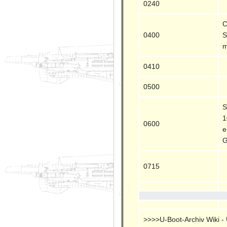
0240
C
0400
S
m
0410
0500
S
1
0600
e
G
0715
>>>>U-Boot-Archiv Wiki - U