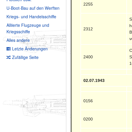
2255
U-Boot-Bau auf den Werften
Kriegs- und Handelsschiffe
S
Alliierte Flugzeuge und
h
2312
Kriegsschiffe
B
v
Alles andere
Letzte Änderungen
C
Zufällige Seite
2400
S
1
02.07.1943
0156
0200