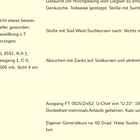
Getaucht um Horchpeilung vom Gegner zu erhal
Geräusche. Teilweise gestoppt. Stoße mit Suc
icht etwas besser,
eller geworden,
Stoße mit Süd-West-Suchkursen nach. Nichts 
ewölkung z.T.
erzogen.
L 9592, N 0-1,
eegang 1, C 6,
Absuchen mit Zacks auf Südkursen und abdreh
006 mb, Sicht 4 sm.
Ausgang FT 0025/2/x52: U-Chef von "U 23": 19
Dunkelheit mehrmals Anläufe gefahren. Katz u
Eigener Generalkurs rw. 60 Grad. Habe Suche 
fort.