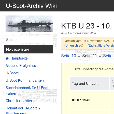
U-Boot-Archiv Wiki
KTB U 23 - 10.
Aus U-Boot-Archiv Wiki
Version vom 19. November 2024, 1
(
Unterschied
)
← Nächstältere Versi
Navigation
Seite 10
← Seite 11 →
Seite
Hauptseite
Aktuelle Ereignisse
!!! Bitte unbedingt die Anm
U-Boote
U-Boot-Kommandanten
O
Tag und Uhrzeit
u
Suchdatenbank für U-Boot-
Fahrer
01.07.1943
Chronik (Inaktiv)
Heimat der U-Boote -
Flottillen usw.