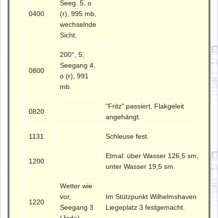
Seeg. 5, o
0400
(r), 995 mb,
wechselnde
Sicht.
200°, 5,
Seegang 4,
0800
o (r), 991
mb.
"Fritz" passiert, Flakgeleit
0820
angehängt.
1131
Schleuse fest.
Etmal: über Wasser 126,5 sm,
1200
unter Wasser 19,5 sm.
Wetter wie
vor,
Im Stützpunkt Wilhelmshaven
1220
Seegang 3
Liegeplatz 3 festgemacht.