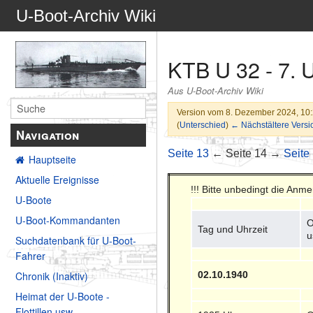
U-Boot-Archiv Wiki
KTB U 32 - 7. 
Aus U-Boot-Archiv Wiki
Version vom 8. Dezember 2024, 10
(
Unterschied
)
← Nächstältere Versi
Navigation
Seite 13
← Seite 14 →
Seite
Hauptseite
Aktuelle Ereignisse
!!! Bitte unbedingt die Anm
U-Boote
U-Boot-Kommandanten
O
Tag und Uhrzeit
u
Suchdatenbank für U-Boot-
Fahrer
02.10.1940
Chronik (Inaktiv)
Heimat der U-Boote -
Flottillen usw.