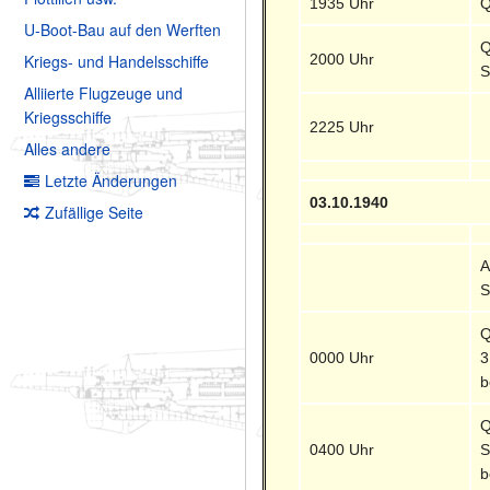
1935 Uhr
Q
U-Boot-Bau auf den Werften
Q
2000 Uhr
Kriegs- und Handelsschiffe
S
Alliierte Flugzeuge und
Kriegsschiffe
2225 Uhr
Alles andere
Letzte Änderungen
03.10.1940
Zufällige Seite
A
S
Q
0000 Uhr
3
b
Q
0400 Uhr
S
b