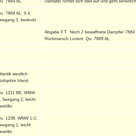
u. 7884 AL.
Dampfer richtet sich steil auf und geht senkrec
u. 7884 AL, S 4,
eegang 3, bedeckt.
Abgabe F.T.: Noch 2 bewaffnete Dampfer 7884 B.
Rückmarsch Lorient. Qu. 7889 AL.
tlantik westlich
üdspitze Irland.
u. 1211 BE, WNW
, Seegang 2, leicht
ewölkt.
u. 1238, WNW 1-2,
eegang 1, leicht
ewölkt.