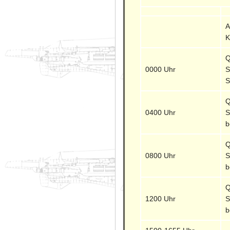
A
K
Q
0000 Uhr
S
S
Q
0400 Uhr
S
b
Q
0800 Uhr
S
b
Q
1200 Uhr
S
b