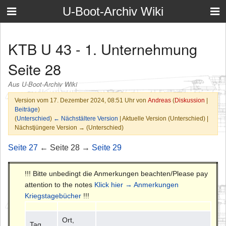
U-Boot-Archiv Wiki
KTB U 43 - 1. Unternehmung
Seite 28
Aus U-Boot-Archiv Wiki
Version vom 17. Dezember 2024, 08:51 Uhr von
Andreas
(
Diskussion
|
Beiträge
)
(
Unterschied
)
← Nächstältere Version
| Aktuelle Version (Unterschied) |
Nächstjüngere Version → (Unterschied)
Seite 27
← Seite 28 →
Seite 29
!!! Bitte unbedingt die Anmerkungen beachten/Please pay
attention to the notes
Klick hier → Anmerkungen
Kriegstagebücher
!!!
Ort,
Tag