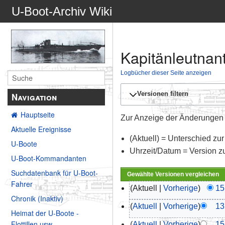
U-Boot-Archiv Wiki
Kapitänleutnant
Logbücher dieser Seite anzeigen
Versionen filtern
Navigation
Hauptseite
Zur Anzeige der Änderungen e
Aktuelle Ereignisse
(Aktuell) = Unterschied zur
U-Boote
Uhrzeit/Datum = Version z
U-Boot-Kommandanten
Suchdatenbank für U-Boot-
Fahrer
Aktuell
Vorherige
15
Chronik (Inaktiv)
Aktuell
Vorherige
13
Heimat der U-Boote -
Flottillen usw.
Aktuell
Vorherige
15