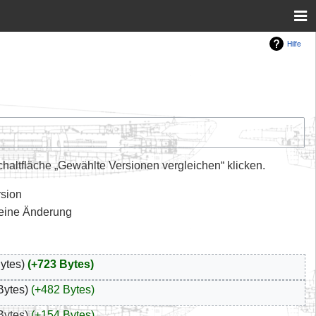
Hilfe
altfläche „Gewählte Versionen vergleichen“ klicken.
rsion
leine Änderung
ytes
+723 Bytes
Bytes
+482 Bytes
Bytes
+154 Bytes