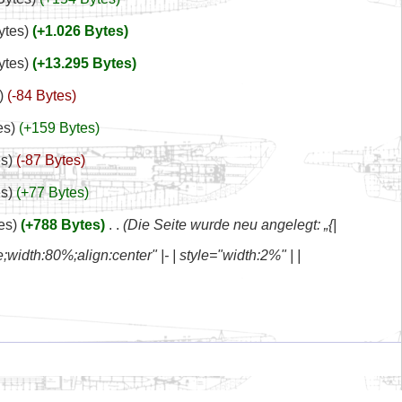
ytes
+1.026 Bytes
ytes
+13.295 Bytes
-84 Bytes
es
+159 Bytes
es
-87 Bytes
es
+77 Bytes
es
+788 Bytes
‎
Die Seite wurde neu angelegt: „{|
idth:80%;align:center" |- | style="width:2%" | |