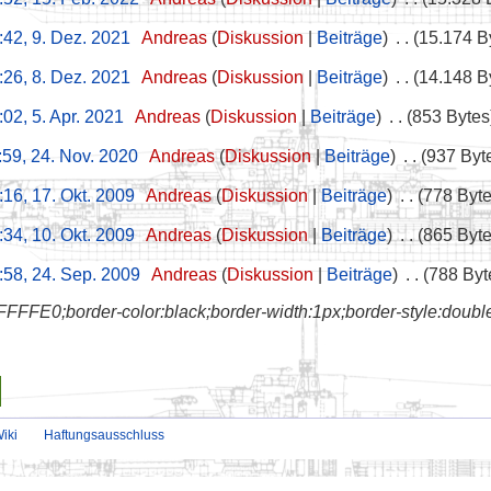
:42, 9. Dez. 2021
‎
Andreas
Diskussion
Beiträge
‎
15.174 B
:26, 8. Dez. 2021
‎
Andreas
Diskussion
Beiträge
‎
14.148 B
:02, 5. Apr. 2021
‎
Andreas
Diskussion
Beiträge
‎
853 Bytes
:59, 24. Nov. 2020
‎
Andreas
Diskussion
Beiträge
‎
937 Byt
:16, 17. Okt. 2009
‎
Andreas
Diskussion
Beiträge
‎
778 Byt
:34, 10. Okt. 2009
‎
Andreas
Diskussion
Beiträge
‎
865 Byt
:58, 24. Sep. 2009
‎
Andreas
Diskussion
Beiträge
‎
788 Byt
FFFE0;border-color:black;border-width:1px;border-style:double;w
iki
Haftungsausschluss