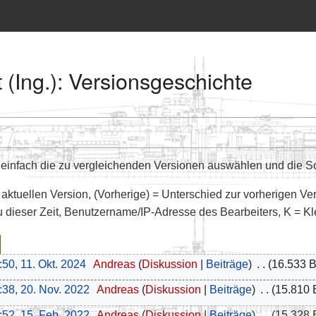
 (Ing.): Versionsgeschichte
infach die zu vergleichenden Versionen auswählen und die Sch
 aktuellen Version, (Vorherige) = Unterschied zur vorherigen Ve
u dieser Zeit, Benutzername/IP-Adresse des Bearbeiters, K = K
:50, 11. Okt. 2024
‎
Andreas
Diskussion
Beiträge
‎
16.533 B
:38, 20. Nov. 2022
‎
Andreas
Diskussion
Beiträge
‎
15.810 
:52, 15. Feb. 2022
‎
Andreas
Diskussion
Beiträge
‎
15.328 