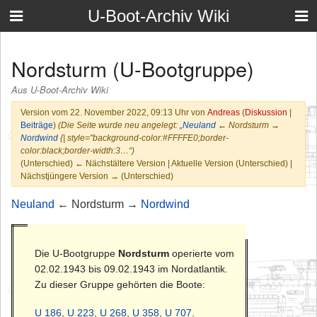
U-Boot-Archiv Wiki
Nordsturm (U-Bootgruppe)
Aus U-Boot-Archiv Wiki
Version vom 22. November 2022, 09:13 Uhr von
Andreas
(
Diskussion
|
Beiträge
)
(Die Seite wurde neu angelegt: „
Neuland
← Nordsturm →
Nordwind
{| style="background-color:#FFFFE0;border-
color:black;border-width:3…“)
(Unterschied) ← Nächstältere Version | Aktuelle Version (Unterschied) |
Nächstjüngere Version → (Unterschied)
Neuland
← Nordsturm →
Nordwind
Die U-Bootgruppe
Nordsturm
operierte vom
02.02.1943 bis 09.02.1943 im Nordatlantik.
Zu dieser Gruppe gehörten die Boote:
U 186
,
U 223
,
U 268
,
U 358
,
U 707
.