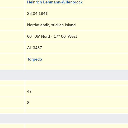
Heinrich Lehmann-Willenbrock
28.04.1941
Nordatlantik, südlich Island
60° 05' Nord - 17° 00' West
AL 3437
Torpedo
47
8