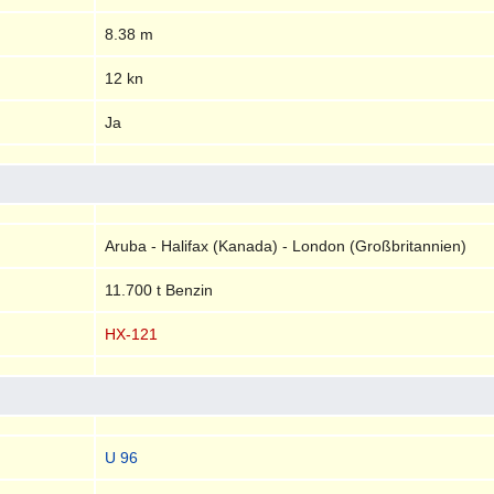
8.38 m
12 kn
Ja
Aruba - Halifax (Kanada) - London (Großbritannien)
11.700 t Benzin
HX-121
U 96