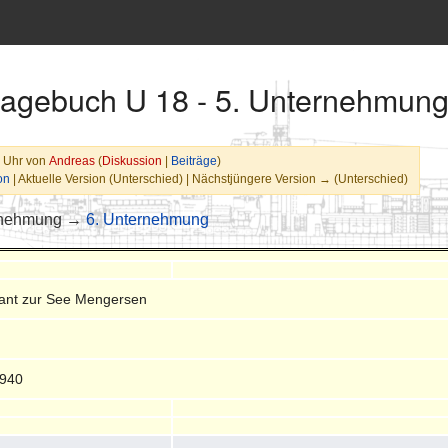
stagebuch U 18 - 5. Unternehmun
0 Uhr von
Andreas
(
Diskussion
|
Beiträge
)
on
| Aktuelle Version (Unterschied) | Nächstjüngere Version → (Unterschied)
rnehmung →
6. Unternehmung
ant zur See Mengersen
1940