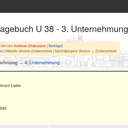
stagebuch U 38 - 3. Unternehmun
9 Uhr von
Andreas
(
Diskussion
|
Beiträge
)
on
| Aktuelle Version (Unterschied) | Nächstjüngere Version → (Unterschied)
rnehmung →
4. Unternehmung
tnant Liebe
1940