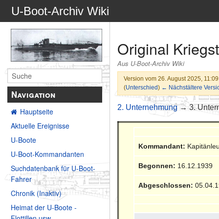
U-Boot-Archiv Wiki
Original Krieg
Aus U-Boot-Archiv Wiki
Version vom 26. August 2025, 11:0
(
Unterschied
)
← Nächstältere Versi
Navigation
2. Unternehmung
→ 3. Unte
Hauptseite
Aktuelle Ereignisse
U-Boote
Kommandant:
Kapitänleu
U-Boot-Kommandanten
Begonnen:
16.12.1939
Suchdatenbank für U-Boot-
Fahrer
Abgeschlossen:
05.04.
Chronik (Inaktiv)
Heimat der U-Boote -
Flottillen usw.