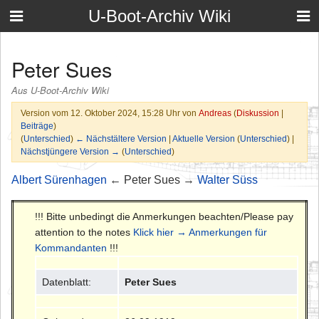
U-Boot-Archiv Wiki
Peter Sues
Aus U-Boot-Archiv Wiki
Version vom 12. Oktober 2024, 15:28 Uhr von
Andreas
(
Diskussion
|
Beiträge
)
(
Unterschied
)
← Nächstältere Version
|
Aktuelle Version
(
Unterschied
) |
Nächstjüngere Version →
(
Unterschied
)
Albert Sürenhagen
← Peter Sues →
Walter Süss
!!! Bitte unbedingt die Anmerkungen beachten/Please pay
attention to the notes
Klick hier → Anmerkungen für
Kommandanten
!!!
Datenblatt:
Peter Sues