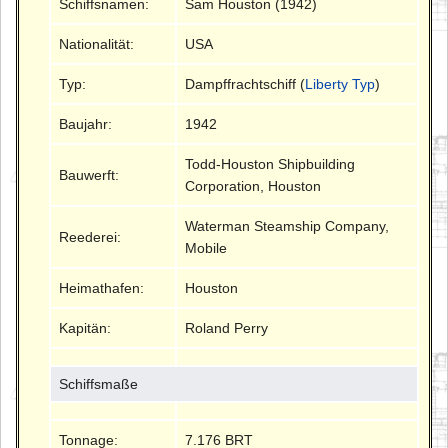
Schiffsnamen:
Sam Houston (1942)
Nationalität:
USA
Typ:
Dampffrachtschiff (
Liberty Typ
)
Baujahr:
1942
Todd-Houston Shipbuilding
Bauwerft:
Corporation, Houston
Waterman Steamship Company,
Reederei:
Mobile
Heimathafen:
Houston
Kapitän:
Roland Perry
Schiffsmaße
Tonnage:
7.176 BRT