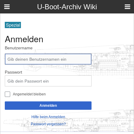
U-Boot-Archiv Wiki
Spezial
Anmelden
Benutzername
Passwort
Angemeldet bleiben
Anmelden
Hilfe beim Anmelden
Passwort vergessen?