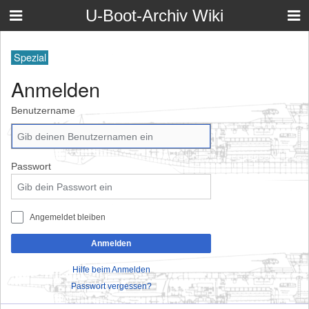
U-Boot-Archiv Wiki
Spezial
Anmelden
Benutzername
Passwort
Angemeldet bleiben
Anmelden
Hilfe beim Anmelden
Passwort vergessen?