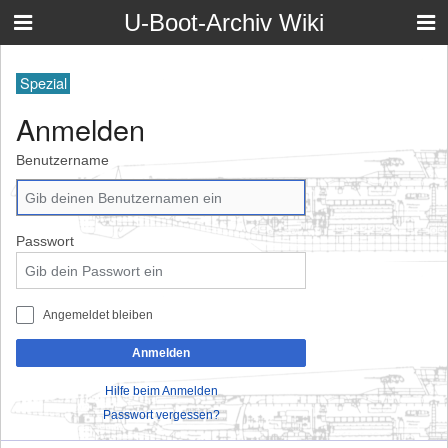
U-Boot-Archiv Wiki
Spezial
Anmelden
Benutzername
Passwort
Angemeldet bleiben
Anmelden
Hilfe beim Anmelden
Passwort vergessen?