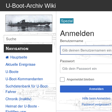
U-Boot-Archiv Wiki
Spezial
Anmelden
Benutzername
Navigation
Hauptseite
Passwort
Aktuelle Ereignisse
U-Boote
U-Boot-Kommandanten
Angemeldet bleiben
Suchdatenbank für U-Boot-
Anmelden
Fahrer
Chronik (Inaktiv)
Hilfe beim Anmelden
Passwort vergessen?
Heimat der U-Boote -
Flottillen usw.