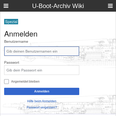
U-Boot-Archiv Wiki
Spezial
Anmelden
Benutzername
Passwort
Angemeldet bleiben
Anmelden
Hilfe beim Anmelden
Passwort vergessen?