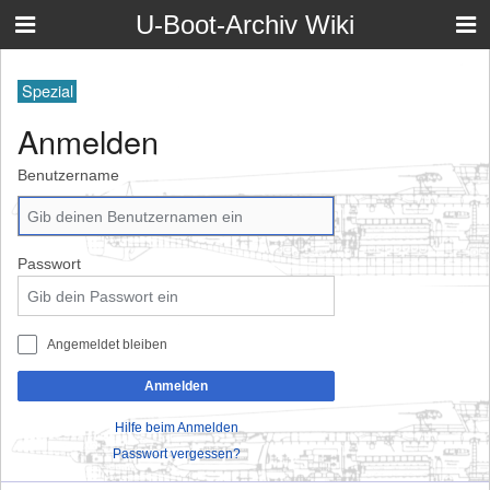
U-Boot-Archiv Wiki
Spezial
Anmelden
Benutzername
Passwort
Angemeldet bleiben
Anmelden
Hilfe beim Anmelden
Passwort vergessen?