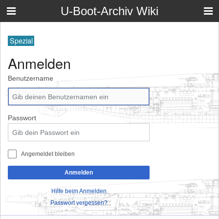
U-Boot-Archiv Wiki
Spezial
Anmelden
Benutzername
Passwort
Angemeldet bleiben
Anmelden
Hilfe beim Anmelden
Passwort vergessen?