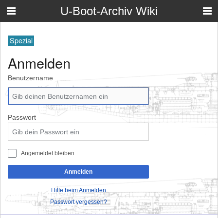
U-Boot-Archiv Wiki
Spezial
Anmelden
Benutzername
Passwort
Angemeldet bleiben
Anmelden
Hilfe beim Anmelden
Passwort vergessen?