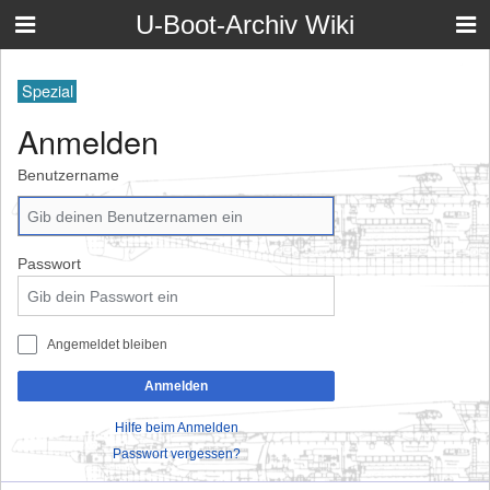
U-Boot-Archiv Wiki
Spezial
Anmelden
Benutzername
Passwort
Angemeldet bleiben
Anmelden
Hilfe beim Anmelden
Passwort vergessen?